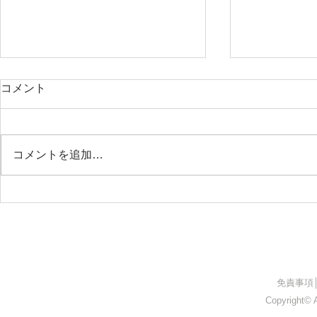
コメント
コメントを追加…
26.05.09 上伊那医師会附属准
26.05.0
看護学院
ト
​免責事項
Copyright© A