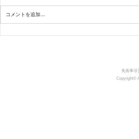
コメントを追加…
26.05.09 上伊那医師会附属准
26.05.0
看護学院
ト
​免責事項
Copyright© A