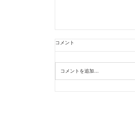
コメント
コメントを追加…
26.05.09 上伊那医師会附属准
看護学院