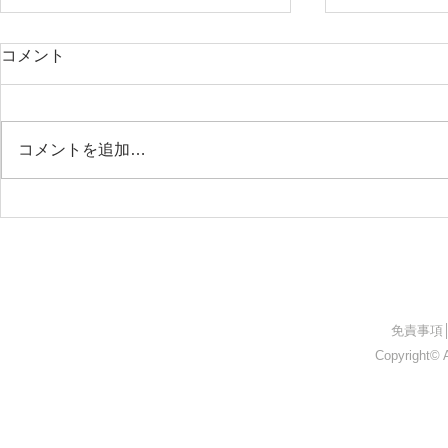
コメント
コメントを追加…
26.05.09 上伊那医師会附属准
26.05.0
看護学院
ト
​免責事項
Copyright© A