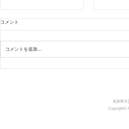
コメント
コメントを追加…
26.05.09 上伊那医師会附属准
26.05.0
看護学院
ト
​免責事項
Copyright© A