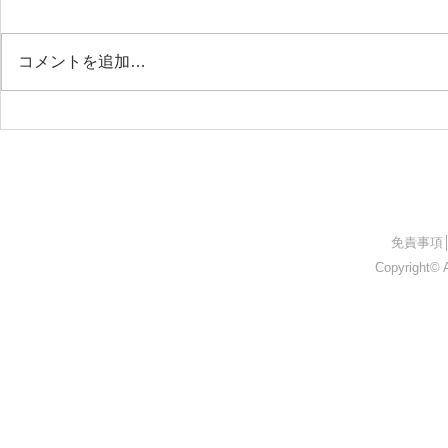
コメントを追加…
26.05.09 上伊那医師会附属准
26.05.0
看護学院
ト
​免責事項
Copyright© A