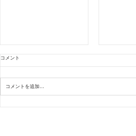
コメント
コメントを追加…
26.05.09 上伊那医師会附属准
26.05.0
看護学院
ト