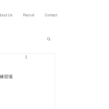
bout Us
Recruit
Contact
練習場