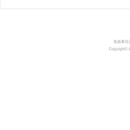
26.05.0
26.05.09 中野坂上プロジェク
ト
​免責事項
Copyright© A