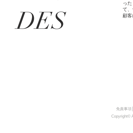
った
DES
て、
顧客
​免責事項
Copyright© A