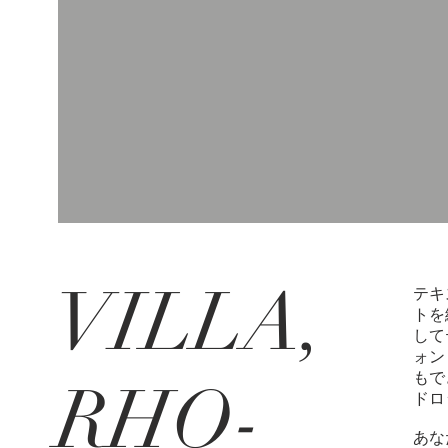
VILLA,
テキ
トを
して
ォン
もで
RHO-
ドロ
あな