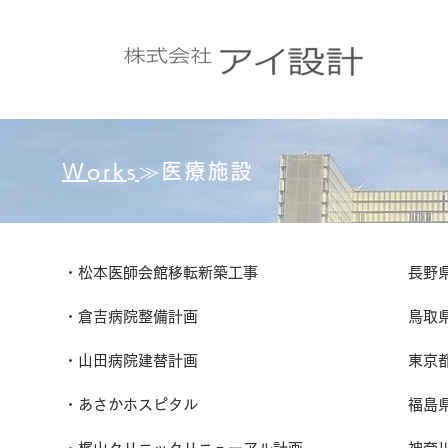
​Works
≫医療施設
・松本医師会館移転新築工事
長野
・倉吉病院整備計画
鳥取
・山田病院建替計画 東京都 6
・あさかホスピタル 福島県 1